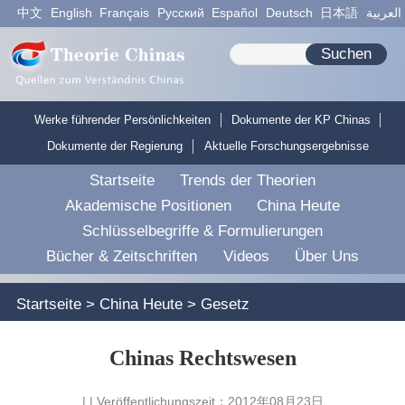
中文
English
Français
Pусский
Español
Deutsch
日本語
العربية
Suchen
Werke führender Persönlichkeiten
Dokumente der KP Chinas
Dokumente der Regierung
Aktuelle Forschungsergebnisse
Startseite
Trends der Theorien
Akademische Positionen
China Heute
Schlüsselbegriffe & Formulierungen
Bücher & Zeitschriften
Videos
Über Uns
Startseite
>
China Heute
>
Gesetz
Chinas Rechtswesen
| | Veröffentlichungszeit：2012年08月23日