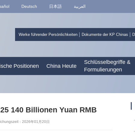
pañol
Deutsch
日本語
العربية
Werke führender Persönlichkeiten
Dokumente der KP Chinas
D
Schlüsselbegriffe &
sche Positionen
China Heute
Formulierungen
025 140 Billionen Yuan RMB
entlichungszeit：2026年01月20日