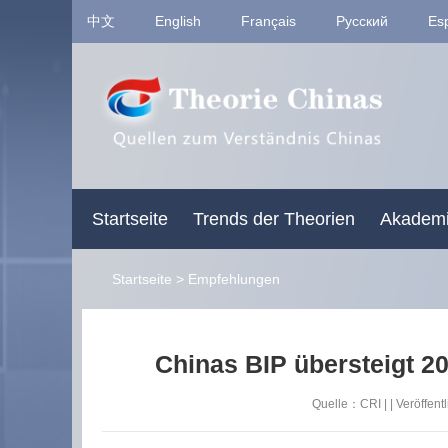
中文
English
Français
Pусский
Es
Startseite
Trends der Theorien
Akademi
Startseite
>
Empfehlungen
Chinas BIP übersteigt 2
Quelle：CRI | | Veröff