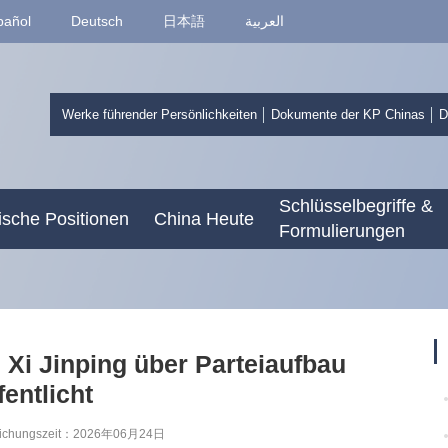
pañol
Deutsch
日本語
العربية
Werke führender Persönlichkeiten
Dokumente der KP Chinas
D
Schlüsselbegriffe &
sche Positionen
China Heute
Formulierungen
 Xi Jinping über Parteiaufbau
fentlicht
entlichungszeit：2026年06月24日