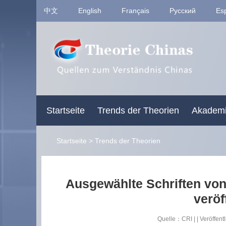
中文
English
Français
Pусский
Es
Startseite
Trends der Theorien
Akademi
Startseite
>
Trends der Theorien
Ausgewählte Schriften von
veröf
Quelle：CRI | | Veröff