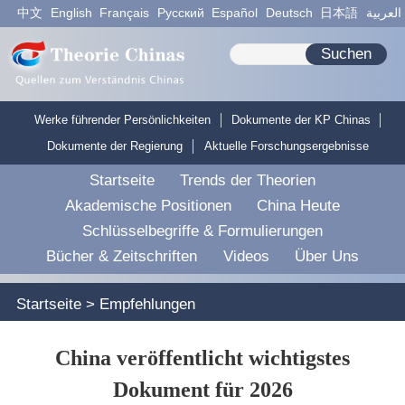
中文
English
Français
Pусский
Español
Deutsch
日本語
العربية
Suchen
Werke führender Persönlichkeiten
Dokumente der KP Chinas
Dokumente der Regierung
Aktuelle Forschungsergebnisse
Startseite
Trends der Theorien
Akademische Positionen
China Heute
Schlüsselbegriffe & Formulierungen
Bücher & Zeitschriften
Videos
Über Uns
Startseite
>
Empfehlungen
China veröffentlicht wichtigstes
Dokument für 2026