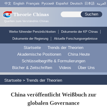
中文
English
Français
Pусский
Español
Deutsch
日本語
العربية
Suchen
Werke führender Persönlichkeiten
Dokumente der KP Chinas
Dokumente der Regierung
Aktuelle Forschungsergebnisse
Startseite
Trends der Theorien
Akademische Positionen
China Heute
Schlüsselbegriffe & Formulierungen
Bücher & Zeitschriften
Videos
Über Uns
Startseite
>
Trends der Theorien
China veröffentlicht Weißbuch zur
globalen Governance