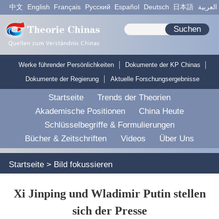
中文
English
Français
Pусский
Español
Deutsch
日本語
العربية
Suchen
Werke führender Persönlichkeiten
Dokumente der KP Chinas
Dokumente der Regierung
Aktuelle Forschungsergebnisse
Startseite
Trends der Theorien
Akademische Positionen
China Heute
Schlüsselbegriffe & Formulierungen
Bücher & Zeitschriften
Videos
Über Uns
Startseite
>
Bild fokussieren
Xi Jinping und Wladimir Putin stellen
sich der Presse