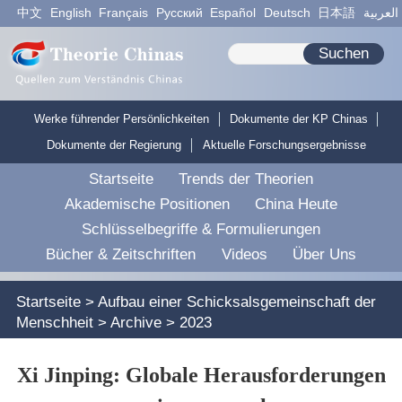
中文
English
Français
Pусский
Español
Deutsch
日本語
العربية
Suchen
Werke führender Persönlichkeiten
Dokumente der KP Chinas
Dokumente der Regierung
Aktuelle Forschungsergebnisse
Startseite
Trends der Theorien
Akademische Positionen
China Heute
Schlüsselbegriffe & Formulierungen
Bücher & Zeitschriften
Videos
Über Uns
Startseite
>
Aufbau einer Schicksalsgemeinschaft der
Menschheit
>
Archive
>
2023
Xi Jinping: Globale Herausforderungen