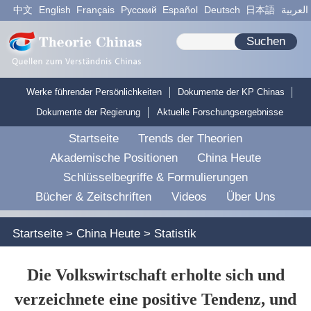
中文
English
Français
Pусский
Español
Deutsch
日本語
العربية
Suchen
Werke führender Persönlichkeiten
Dokumente der KP Chinas
Dokumente der Regierung
Aktuelle Forschungsergebnisse
Startseite
Trends der Theorien
Akademische Positionen
China Heute
Schlüsselbegriffe & Formulierungen
Bücher & Zeitschriften
Videos
Über Uns
Startseite
>
China Heute
>
Statistik
Die Volkswirtschaft erholte sich und
verzeichnete eine positive Tendenz, und