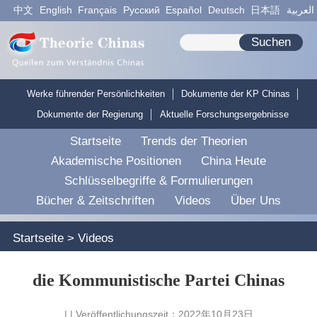
中文
English
Français
Pусский
Español
Deutsch
日本語
العربية
Suchen
Werke führender Persönlichkeiten
Dokumente der KP Chinas
Dokumente der Regierung
Aktuelle Forschungsergebnisse
Startseite
Trends der Theorien
Akademische Positionen
China Heute
Schlüsselbegriffe & Formulierungen
Bücher & Zeitschriften
Videos
Über Uns
Startseite
>
Videos
die Kommunistische Partei Chinas
| | Veröffentlichungszeit：2022年10月23日