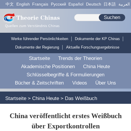
中文
English
Français
Pусский
Español
Deutsch
日本語
العربية
Suchen
Werke führender Persönlichkeiten
Dokumente der KP Chinas
Dokumente der Regierung
Aktuelle Forschungsergebnisse
Startseite
Trends der Theorien
Akademische Positionen
China Heute
Schlüsselbegriffe & Formulierungen
Bücher & Zeitschriften
Videos
Über Uns
Startseite
>
China Heute
>
Das Weißbuch
China veröffentlicht erstes Weißbuch
über Exportkontrollen