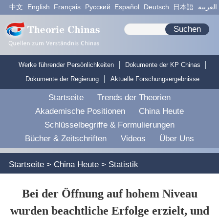
中文
English
Français
Pусский
Español
Deutsch
日本語
العربية
Suchen
Werke führender Persönlichkeiten
Dokumente der KP Chinas
Dokumente der Regierung
Aktuelle Forschungsergebnisse
Startseite
Trends der Theorien
Akademische Positionen
China Heute
Schlüsselbegriffe & Formulierungen
Bücher & Zeitschriften
Videos
Über Uns
Startseite
>
China Heute
>
Statistik
Bei der Öffnung auf hohem Niveau
wurden beachtliche Erfolge erzielt, und