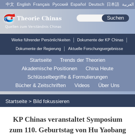
中文
English
Français
Pусский
Español
Deutsch
日本語
العربية
Suchen
Werke führender Persönlichkeiten
Dokumente der KP Chinas
Dokumente der Regierung
Aktuelle Forschungsergebnisse
Startseite
Trends der Theorien
Akademische Positionen
China Heute
Schlüsselbegriffe & Formulierungen
Bücher & Zeitschriften
Videos
Über Uns
Startseite
>
Bild fokussieren
KP Chinas veranstaltet Symposium
zum 110. Geburtstag von Hu Yaobang