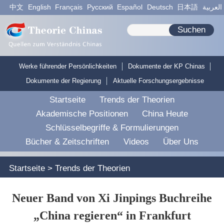
中文
English
Français
Pусский
Español
Deutsch
日本語
العربية
Suchen
Werke führender Persönlichkeiten
Dokumente der KP Chinas
Dokumente der Regierung
Aktuelle Forschungsergebnisse
Startseite
Trends der Theorien
Akademische Positionen
China Heute
Schlüsselbegriffe & Formulierungen
Bücher & Zeitschriften
Videos
Über Uns
Startseite
>
Trends der Theorien
Neuer Band von Xi Jinpings Buchreihe
„China regieren“ in Frankfurt